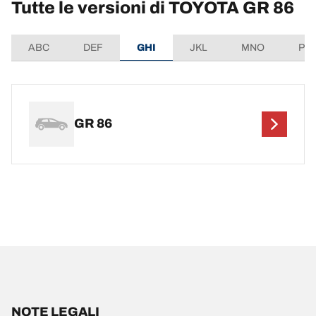
Tutte le versioni di TOYOTA GR 86
ABC
DEF
GHI
JKL
MNO
PQ
GR 86
NOTE LEGALI