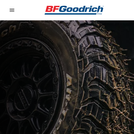
Go to page content
Go to page navigation