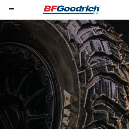
Go to page content
Go to page navigation