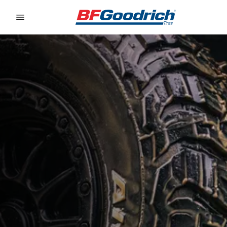
Go to page content
Go to page navigation