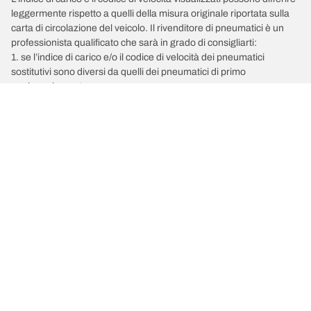
leggermente rispetto a quelli della misura originale riportata sulla
carta di circolazione del veicolo. Il rivenditore di pneumatici è un
professionista qualificato che sarà in grado di consigliarti:
1. se l’indice di carico e/o il codice di velocità dei pneumatici
sostitutivi sono diversi da quelli dei pneumatici di primo
equipaggiamento;
2. qualora la pressione del pneumatico debba essere regolata per
la misura alternativa proposta.
/
VOLKSWAGEN
California
Scegli il pneumatico adatto