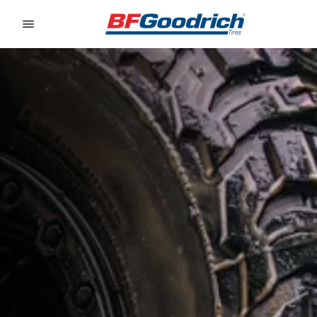
Go to page content
Go to page navigation