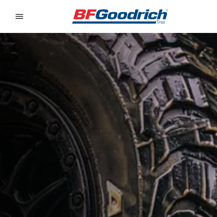
Go to page content
Go to page navigation