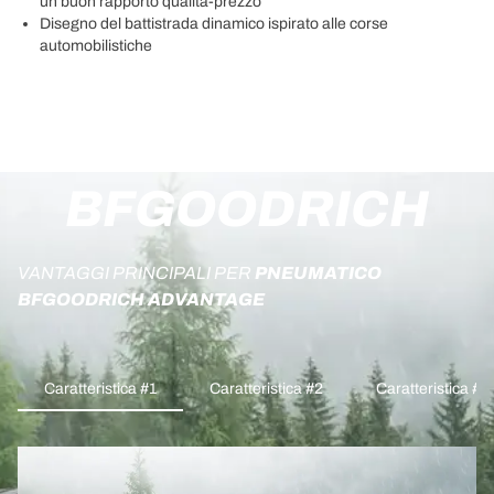
un buon rapporto qualità-prezzo
Disegno del battistrada dinamico ispirato alle corse
automobilistiche
BFGOODRICH
VANTAGGI PRINCIPALI PER
PNEUMATICO
BFGOODRICH ADVANTAGE
Caratteristica #1
Caratteristica #2
Caratteristica #3