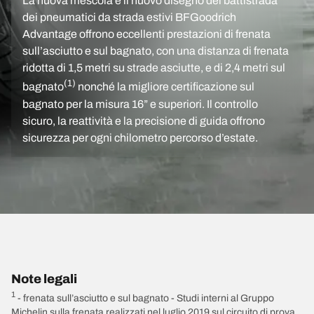
La nuova mescola e il nuovo disegno del battistrada
dei pneumatici da strada estivi BFGoodrich
Advantage offrono eccellenti prestazioni di frenata
sull’asciutto e sul bagnato, con una distanza di frenata
ridotta di 1,5 metri su strade asciutte, e di 2,4 metri sul
(1)
bagnato
nonché la migliore certificazione sul
bagnato per la misura 16” e superiori. Il controllo
sicuro, la reattività e la precisione di guida offrono
sicurezza per ogni chilometro percorso d’estate.
Note legali
1
- frenata sull’asciutto e sul bagnato - Studi interni al Gruppo
Michelin sulla frenata realizzati nel luglio 2019 sul circuito di prova