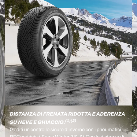
DISTANZA DI FRENATA RIDOTTA E ADERENZA
(1)
(2)
SU NEVE E GHIACCIO.
Goditi un controllo sicuro d’inverno con i pneumatici
BFGoodrich g-Force Winter 2 SUV. Con le distanze di