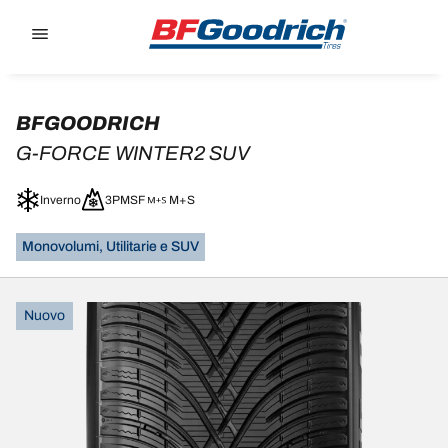
Go to page content
Go to page navigation
BFGOODRICH
G-FORCE WINTER2 SUV
Inverno
3PMSF
M+S
Monovolumi, Utilitarie e SUV
Nuovo