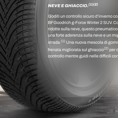
(1)
(2)
NEVE E GHIACCIO.
Goditi un controllo sicuro d’inverno c
BFGoodrich g-Force Winter 2 SUV. Con
ridotte sulla neve, questo pneumatico
una forte aderenza sulla neve e un mig
(1)
strada.
Una nuova mescola di gomma
(2)
frenata migliorata sul ghiaccio
per d
controllo mentre guidi nelle difficili co