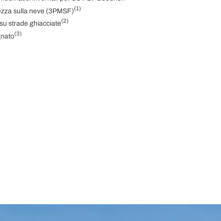
(1)
ezza sulla neve (3PMSF)
(2)
 su strade ghiacciate
(3)
gnato