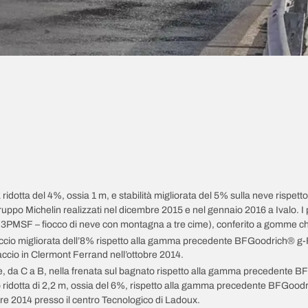
ta ridotta del 4%, ossia 1 m, e stabilità migliorata del 5% sulla neve ri
 Gruppo Michelin realizzati nel dicembre 2015 e nel gennaio 2016 a Ivalo
3PMSF – fiocco di neve con montagna a tre cime), conferito a gomme che 
hiaccio migliorata dell’8% rispetto alla gamma precedente BFGoodrich® g-
hiaccio in Clermont Ferrand nell’ottobre 2014.
e, da C a B, nella frenata sul bagnato rispetto alla gamma precedente 
o ridotta di 2,2 m, ossia del 6%, rispetto alla gamma precedente BFGood
bre 2014 presso il centro Tecnologico di Ladoux.