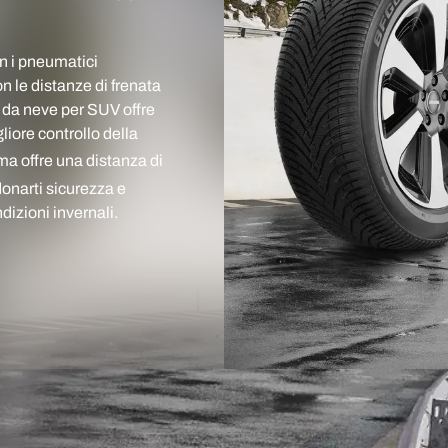
on i pneumatici
 le distanze di frenata
 da neve per SUV offre
liore controllo della
 offre una distanza di
onarti sicurezza e
ndizioni invernali.