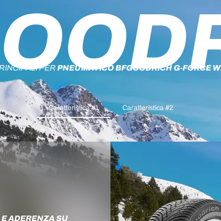
OOD
RINCIPALI PER
PNEUMATICO BFGOODRICH G-FORCE W
Caratteristica #1
Caratteristica #2
A E ADERENZA SU