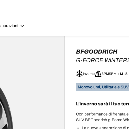
aborazioni
BFGOODRICH
G-FORCE WINTER
Inverno
3PMSF
M+S
Monovolumi, Utilitarie e SUV
L’inverno sarà il tuo te
Con performance di frenata e
SUV BFGoodrich g-Force Winte
La nuova generazione di 