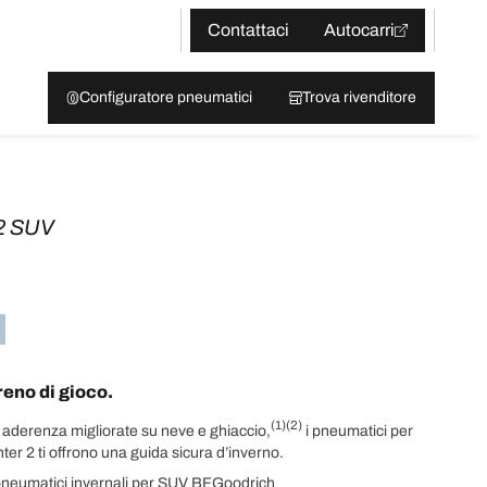
Contattaci
Autocarri
Configuratore pneumatici
Trova rivenditore
2 SUV
rreno di gioco.
(1)
(2)
 aderenza migliorate su neve e ghiaccio,
i pneumatici per
r 2 ti offrono una guida sicura d’inverno.
pneumatici invernali per SUV BFGoodrich