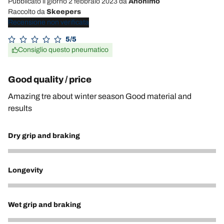
Pubblicato il giorno 2 febbraio 2023
da
Anonimo
Raccolto da
Skeepers
Recensione non verificata
5/5
Consiglio questo pneumatico
Good quality / price
Amazing tre about winter season Good material and
results
Dry grip and braking
4
Longevity
4
Wet grip and braking
4