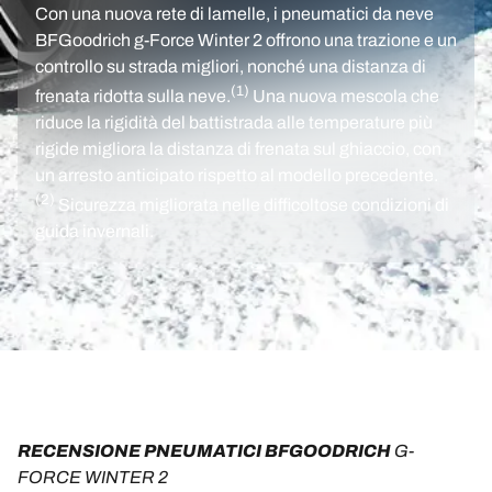
Con una nuova rete di lamelle, i pneumatici da neve
BFGoodrich g-Force Winter 2 offrono una trazione e un
controllo su strada migliori, nonché una distanza di
(1)
frenata ridotta sulla neve.
Una nuova mescola che
riduce la rigidità del battistrada alle temperature più
rigide migliora la distanza di frenata sul ghiaccio, con
un arresto anticipato rispetto al modello precedente.
(2)
Sicurezza migliorata nelle difficoltose condizioni di
guida invernali.
RECENSIONE PNEUMATICI BFGOODRICH 
G-
FORCE WINTER 2