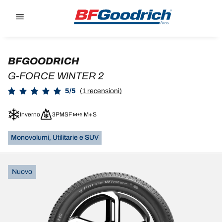
Go to page content
Go to page navigation
BFGOODRICH
G-FORCE WINTER 2
5/5
(1 recensioni)
Inverno
3PMSF
M+S
Monovolumi, Utilitarie e SUV
Nuovo