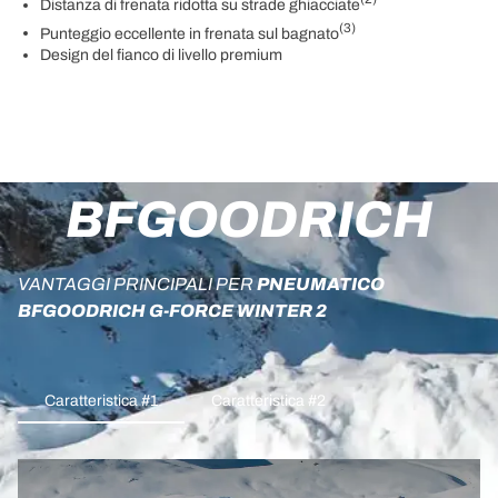
Distanza di frenata ridotta su strade ghiacciate
(3)
Punteggio eccellente in frenata sul bagnato
Design del fianco di livello premium
BFGOODRICH
VANTAGGI PRINCIPALI PER
PNEUMATICO
BFGOODRICH G-FORCE WINTER 2
Caratteristica #1
Caratteristica #2