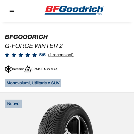
Go to page content
Go to page navigation
BFGOODRICH
G-FORCE WINTER 2
5/5
(1 recensioni)
Inverno
3PMSF
M+S
Monovolumi, Utilitarie e SUV
Nuovo