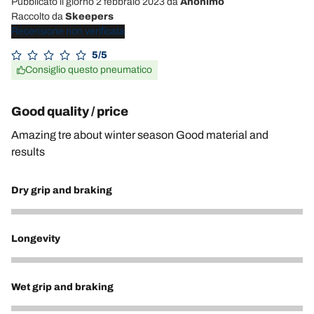
Pubblicato il giorno 2 febbraio 2023
da
Anonimo
Raccolto da
Skeepers
Recensione non verificata
5/5
Consiglio questo pneumatico
Good quality / price
Amazing tre about winter season Good material and
results
Dry grip and braking
4
Longevity
4
Wet grip and braking
4