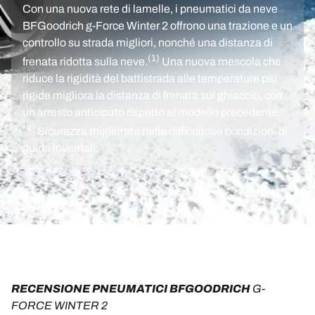
Con una nuova rete di lamelle, i pneumatici da neve
BFGoodrich g-Force Winter 2 offrono una trazione e un
controllo su strada migliori, nonché una distanza di
(1)
frenata ridotta sulla neve.
Una nuova mescola che
riduce la rigidità del battistrada alle temperature più
rigide migliora la distanza di frenata sul ghiaccio, con
un arresto anticipato rispetto al modello precedente.
(2)
Sicurezza migliorata nelle difficoltose condizioni di
guida invernali.
RECENSIONE PNEUMATICI BFGOODRICH 
G-
FORCE WINTER 2