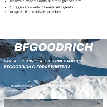
Distanza di frenata ridotta su strade ghiacciate
(3)
Punteggio eccellente in frenata sul bagnato
Design del fianco di livello premium
BFGOODRICH
VANTAGGI PRINCIPALI PER
PNEUMATICO
BFGOODRICH G-FORCE WINTER 2
Caratteristica #1
Caratteristica #2