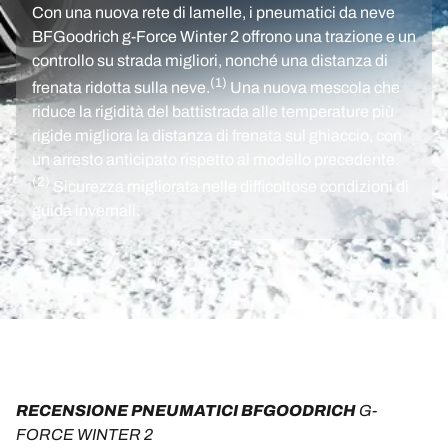
Con una nuova rete di lamelle, i pneumatici da neve
BFGoodrich g-Force Winter 2 offrono una trazione e un
controllo su strada migliori, nonché una distanza di
(1)
frenata ridotta sulla neve.
Una nuova mescola che
riduce la rigidità del battistrada alle temperature più
rigide migliora la distanza di frenata sul ghiaccio, con
un arresto anticipato rispetto al modello precedente.
(2)
Sicurezza migliorata nelle difficoltose condizioni di
guida invernali.
RECENSIONE PNEUMATICI BFGOODRICH 
G-
FORCE WINTER 2