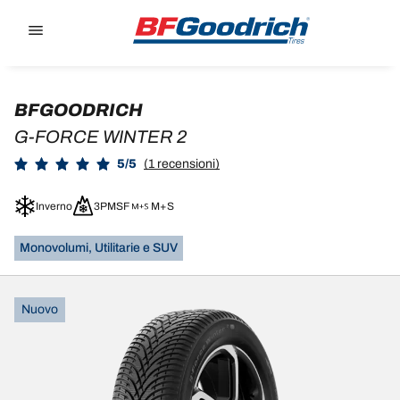
Go to page content
Go to page navigation
BFGOODRICH
G-FORCE WINTER 2
5/5
(1 recensioni)
Inverno
3PMSF
M+S
Monovolumi, Utilitarie e SUV
Nuovo