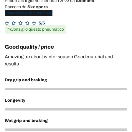
Pubblicato il giorno 2 febbraio 2023
da
Anonimo
Raccolto da
Skeepers
Recensione non verificata
5/5
Consiglio questo pneumatico
Good quality / price
Amazing tre about winter season Good material and
results
Dry grip and braking
4
Longevity
4
Wet grip and braking
4