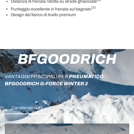
Distanza di frenata ridotta su strade ghiacciate
(3)
Punteggio eccellente in frenata sul bagnato
Design del fianco di livello premium
BFGOODRICH
VANTAGGI PRINCIPALI PER
PNEUMATICO
BFGOODRICH G-FORCE WINTER 2
Caratteristica #1
Caratteristica #2