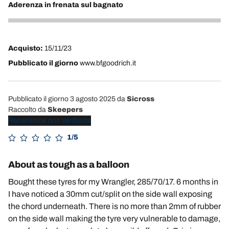
Aderenza in frenata sul bagnato
5
Acquisto:
15/11/23
Pubblicato il giorno
www.bfgoodrich.it
Pubblicato il giorno 3 agosto 2025
da
Sicross
Raccolto da
Skeepers
Recensione non verificata
1/5
About as tough as a balloon
Bought these tyres for my Wrangler, 285/70/17. 6 months in
I have noticed a 30mm cut/split on the side wall exposing
the chord underneath. There is no more than 2mm of rubber
on the side wall making the tyre very vulnerable to damage,