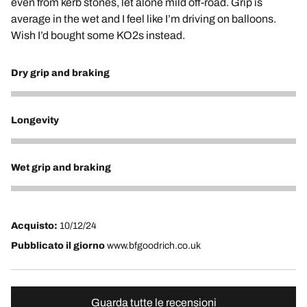
even from kerb stones, let alone mild off-road. Grip is
average in the wet and I feel like I’m driving on balloons.
Wish I’d bought some KO2s instead.
Dry grip and braking
3
Longevity
1
Wet grip and braking
2
Acquisto:
10/12/24
Pubblicato il giorno
www.bfgoodrich.co.uk
Guarda tutte le recensioni