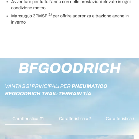
Avventure per tutto l’anno con delle prestazioni elevate in ogni
condizione meteo
(1)
Marcaggio 3PMSF
per offrire aderenza e trazione anche in
inverno
BFGOODRICH
VANTAGGI PRINCIPALI PER
PNEUMATICO
BFGOODRICH TRAIL-TERRAIN T/A
Caratteristica #1
Caratteristica #2
Caratteristica #3