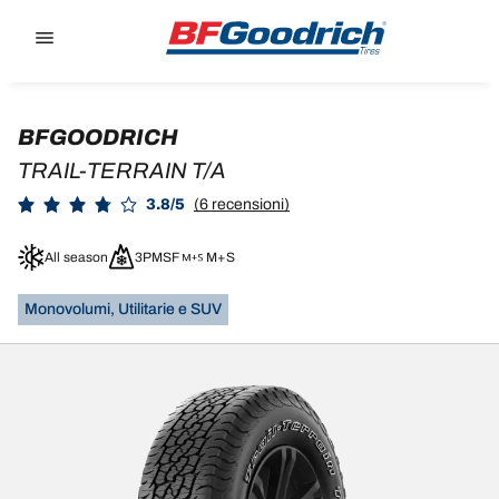
Go to page content
Go to page navigation
BFGOODRICH
TRAIL-TERRAIN T/A
3.8/5
(6 recensioni)
All season
3PMSF
M+S
Monovolumi, Utilitarie e SUV