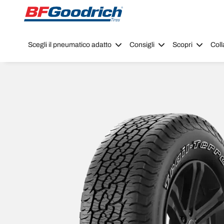
Go to page content
Go to page navigation
Scegli il pneumatico adatto
Consigli
Scopri
Coll