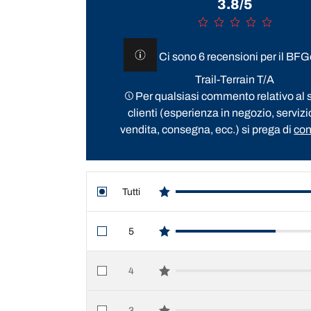
3.8/5
Ci sono 6 recensioni per il BF
Trail-Terrain T/A
Per qualsiasi commento relativo al s
clienti (esperienza in negozio, servizi
vendita, consegna, ecc.) si prega di
con
Tutti
star reviews
5
star reviews
4
star reviews
3