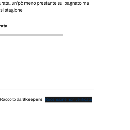
urata, un’pò meno prestante sul bagnato ma
iasi stagione
rata
Raccolto da
Skeepers
Recensione non verificata