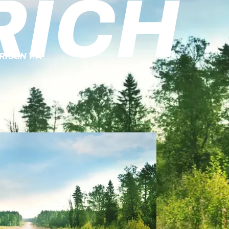
RICH
RAIN T/A
istica #4