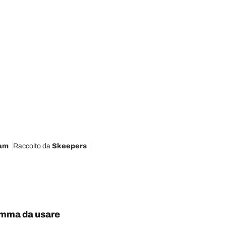
am
Raccolto da
Skeepers
omma da usare