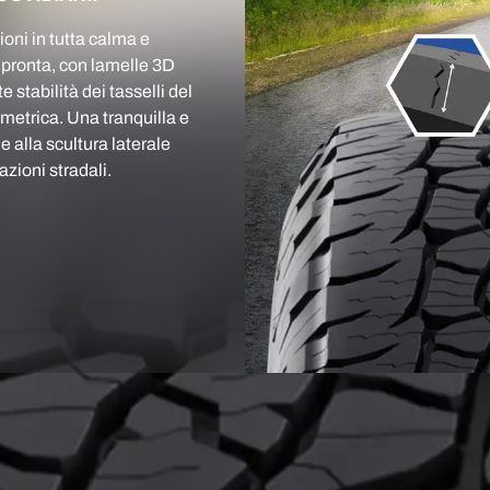
ioni in tutta calma e
mpronta, con lamelle 3D
e stabilità dei tasselli del
ometrica. Una tranquilla e
 alla scultura laterale
tazioni stradali.