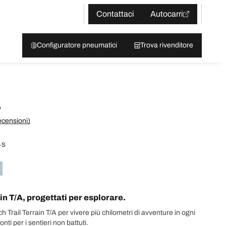
Contattaci
Autocarri
Configuratore pneumatici
Trova rivenditore
A
ecensioni)
+S
n T/A, progettati per esplorare.
 Trail Terrain T/A per vivere più chilometri di avventure in ogni
i per i sentieri non battuti.