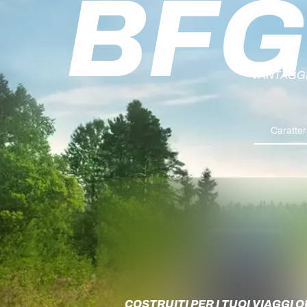
BFG
VANTAGGI
Caratter
COSTRUITI PER I TUOI VIAGGI Q