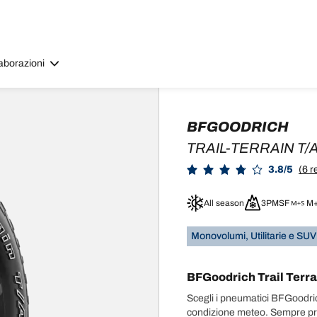
aborazioni
BFGOODRICH
TRAIL-TERRAIN T/
3.8/5
(6 r
All season
3PMSF
M
Monovolumi, Utilitarie e SUV
BFGoodrich Trail Terrai
Scegli i pneumatici BFGoodrich
condizione meteo. Sempre pront