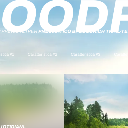
OOD
 PRINCIPALI PER
PNEUMATICO BFGOODRICH TRAIL-TER
istica #1
Caratteristica #2
Caratteristica #3
Caratter
UOTIDIANI.