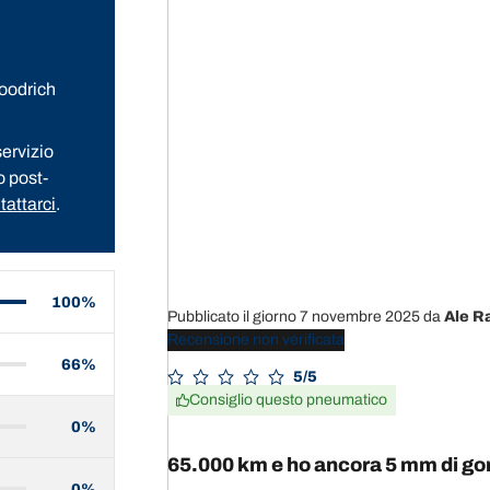
Goodrich
ervizio
o post-
tattarci
.
100%
Pubblicato il giorno 7 novembre 2025
da
Ale R
Recensione non verificata
66%
5/5
Consiglio questo pneumatico
0%
65.000 km e ho ancora 5 mm di g
0%