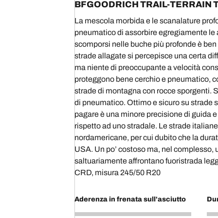
BFGOODRICH TRAIL-TERRAIN T
La mescola morbida e le scanalature profo
pneumatico di assorbire egregiamente le a
scomporsi nelle buche più profonde è ben 
strade allagate si percepisce una certa d
ma niente di preoccupante a velocità conse
proteggono bene cerchio e pneumatico, co
strade di montagna con rocce sporgenti. Si
di pneumatico. Ottimo e sicuro su strade 
pagare è una minore precisione di guida e
rispetto ad uno stradale. Le strade italian
nordamericane, per cui dubito che la durat
USA. Un po’ costoso ma, nel complesso, 
saltuariamente affrontano fuoristrada leg
CRD, misura 245/50 R20
Aderenza in frenata sull'asciutto
Du
4
4