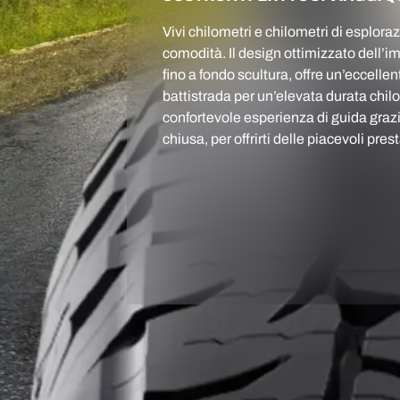
Vivi chilometri e chilometri di esploraz
comodità. Il design ottimizzato dell’i
fino a fondo scultura, offre un’eccellent
battistrada per un’elevata durata chil
confortevole esperienza di guida grazie
chiusa, per offrirti delle piacevoli pres