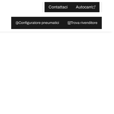
Contattaci
Autocarri
Configuratore pneumatici
Trova rivenditore