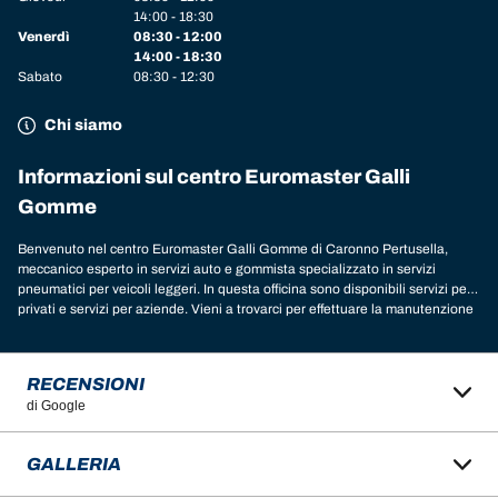
14:00 - 18:30
Venerdì
08:30 - 12:00
14:00 - 18:30
Sabato
08:30 - 12:30
Chi siamo
Informazioni sul centro Euromaster Galli
Gomme
Benvenuto nel centro Euromaster Galli Gomme di Caronno Pertusella,
meccanico esperto in servizi auto e gommista specializzato in servizi
pneumatici per veicoli leggeri. In questa officina sono disponibili servizi per
privati e servizi per aziende. Vieni a trovarci per effettuare la manutenzione
del veicolo: auto, 4x4, moto, scooter, camper, furgoni, camion e autocarri,
mezzi agricoli, mezzi industriali. Nella nostra officina a Caronno Pertusella,
puoi trovare le marche di pneumatici migliori per il tuo veicolo. Chiedi un
RECENSIONI
consiglio ai nostri esperti per scoprire il modello e le dimensioni delle
di Google
gomme più adatte alle tue esigenze. Nell’officina sono disponibili le migliori
marche per il tuo veicolo:
gomme Michelin
,
BFGoodrich
,
Tigar
,
Nexen
,
Hankook
,
Goodyear
,
Laufenn
,
Fulda
,
Sava
,
Continental
,
Barum
,
Yokohama
,
GALLERIA
Austone
,
Cooper
e tante altre. Ti aspettiamo nell’officina Euromaster Galli
Gomme di Caronno Pertusella in provincia di Varese, gommista