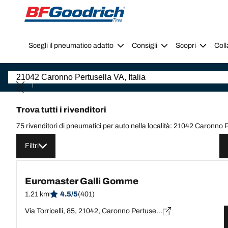
Go to page content
Go to page navigation
Scegli il pneumatico adatto
Consigli
Scopri
Coll
Trova tutti i rivenditori
75 rivenditori di pneumatici per auto nella località: 21042 Caronno P
Filtri
Euromaster Galli Gomme
1.21 km
4.5/5
(401)
Via Torricelli, 85, 21042, Caronno Pertusella, Varese