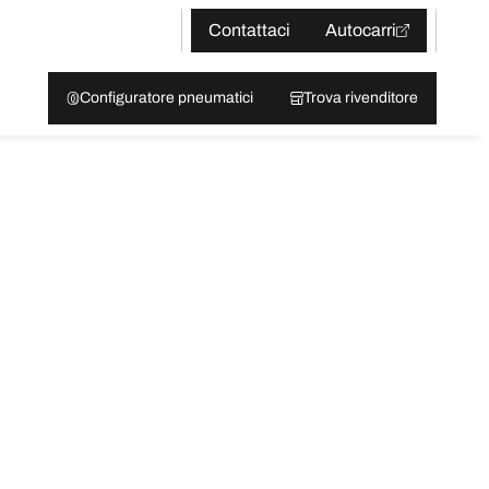
Contattaci
Autocarri
Configuratore pneumatici
Trova rivenditore