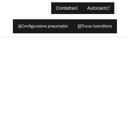
Contattaci
Autocarri
Configuratore pneumatici
Trova rivenditore