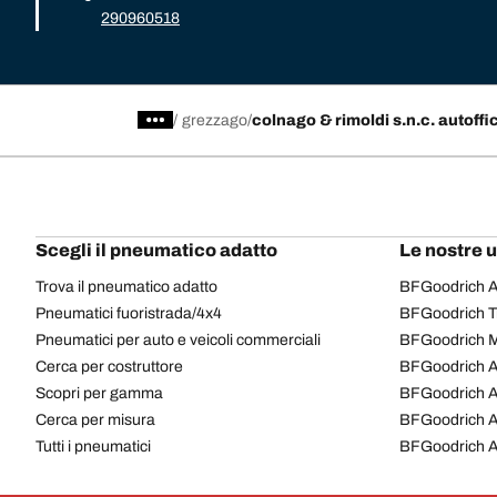
290960518
/
grezzago
colnago & rimoldi s.n.c. autoffi
Scegli il pneumatico adatto
Le nostre 
Trova il pneumatico adatto
BFGoodrich Al
Pneumatici fuoristrada/4x4
BFGoodrich Tra
Pneumatici per auto e veicoli commerciali
BFGoodrich M
Cerca per costruttore
BFGoodrich A
Scopri per gamma
BFGoodrich 
Cerca per misura
BFGoodrich A
Tutti i pneumatici
BFGoodrich A