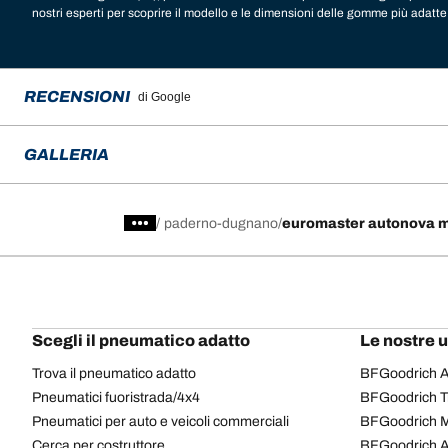
nostri esperti per scoprire il modello e le dimensioni delle gomme più adatte 
sono disponibili le migliori marche per il tuo veicolo:
gomme Michelin
,
BFGoo
Goodyear
,
Laufenn
,
Fulda
,
Sava
,
Continental
,
Barum
,
Yokohama
,
Austone
,
nell’officina Euromaster Autonova MIlano di Paderno Dugnano (MI), officina s
per vettura.
RECENSIONI
di Google
GALLERIA
/
paderno-dugnano
euromaster autonova m
Scegli il pneumatico adatto
Le nostre 
Trova il pneumatico adatto
BFGoodrich Al
Pneumatici fuoristrada/4x4
BFGoodrich Tra
Pneumatici per auto e veicoli commerciali
BFGoodrich M
Cerca per costruttore
BFGoodrich A