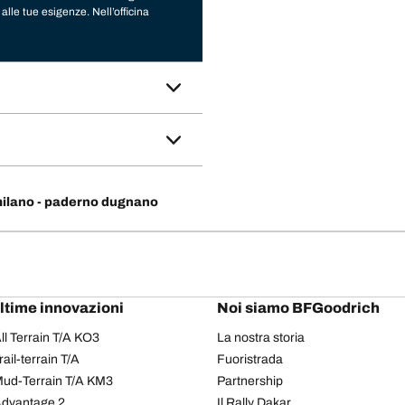
alle tue esigenze. Nell’officina
drich
,
Tigar
,
Nexen
,
Hankook
,
Cooper
e tante altre. Ti aspettiamo
pecializzata in servizi pneumatici
ilano - paderno dugnano
ultime innovazioni
Noi siamo BFGoodrich
l Terrain T/A KO3
La nostra storia
il-terrain T/A
Fuoristrada
ud-Terrain T/A KM3
Partnership
dvantage 2
Il Rally Dakar