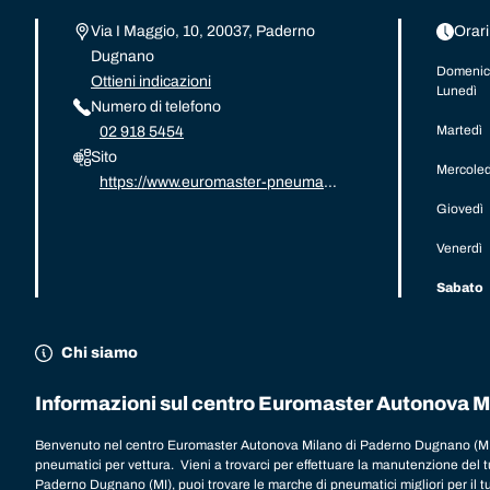
Via I Maggio, 10, 20037, Paderno
Orari
Dugnano
Domenic
Ottieni indicazioni
Lunedì
Numero di telefono
Martedì
02 918 5454
Sito
Mercoled
https://www.euromaster-pneumati
ci.it/
Giovedì
Venerdì
Sabato
Chi siamo
Informazioni sul centro Euromaster Autonova M
Benvenuto nel centro Euromaster Autonova Milano di Paderno Dugnano (MI),
pneumatici per vettura. Vieni a trovarci per effettuare la manutenzione del tu
Paderno Dugnano (MI), puoi trovare le marche di pneumatici migliori per il tu