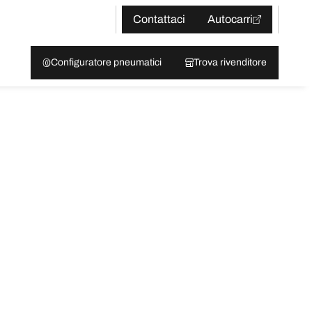
Contattaci
Autocarri
Configuratore pneumatici
Trova rivenditore