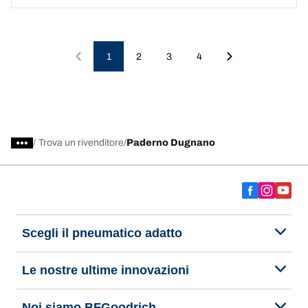
1
2
3
4
/
Trova un rivenditore
Paderno Dugnano
Scegli il pneumatico adatto
Le nostre ultime innovazioni
Noi siamo BFGoodrich