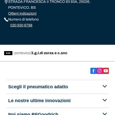
STRADA FRANCESCA II TRONCO 93 93A, 25026,
PONTEVICO, BS
Ottieni indicazioni
Numero di telefono
030 930 6798
/
pontevico
3.g.l.di zorza e c.snc
Scegli il pneumatico adatto
Le nostre ultime innovazioni
Noi siamo BFGoodrich