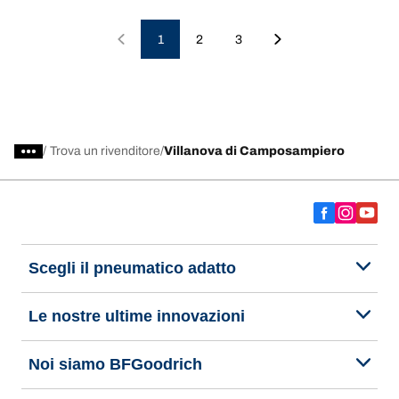
1
2
3
/
Trova un rivenditore
Villanova di Camposampiero
Scegli il pneumatico adatto
Le nostre ultime innovazioni
Noi siamo BFGoodrich