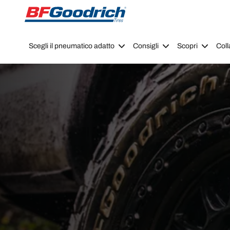
Go to page content
Go to page navigation
Scegli il pneumatico adatto
Consigli
Scopri
Coll