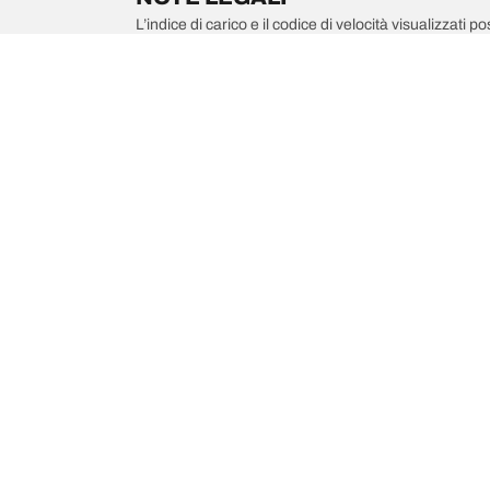
L’indice di carico e il codice di velocità visualizzati 
di pneumatici è un professionista qualificato che sarà 
1. se l’indice di carico e/o il codice di velocità dei 
2. qualora la pressione del pneumatico debba essere
/
Car brands
ALPINA
Scegli il pneumatico adatto
Le nostre 
Trova il pneumatico adatto
BFGoodrich Al