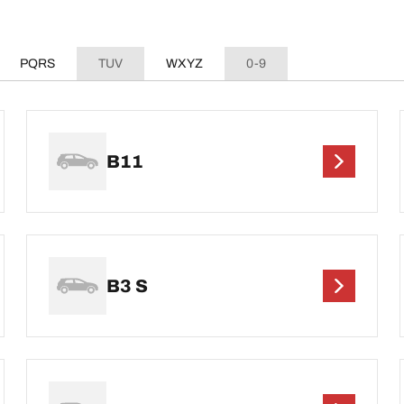
PQRS
TUV
WXYZ
0-9
B11
B3 S