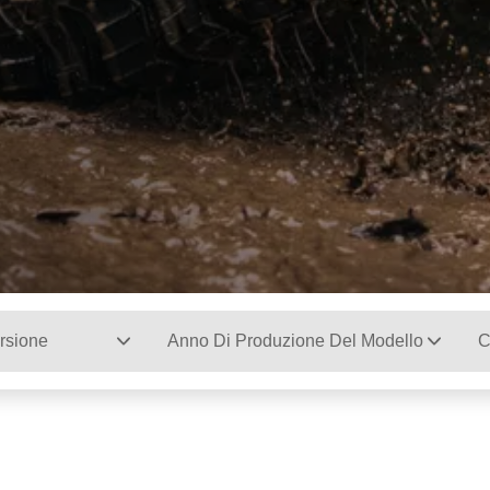
rsione
Anno Di Produzione Del Modello
C