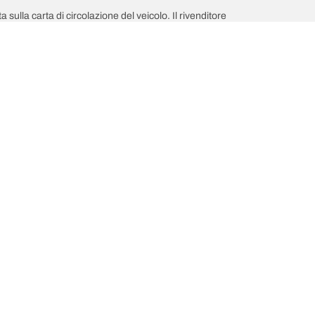
a sulla carta di circolazione del veicolo. Il rivenditore
giamento;
Aiuto e assistenza
colo: qual è?
Contattaci