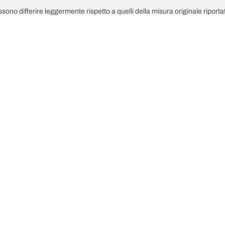
possono differire leggermente rispetto a quelli della misura originale riportat
in grado di consigliarti:
pneumatici sostitutivi sono diversi da quelli dei pneumatici di primo equipag
 regolata per la misura alternativa proposta.
Il tuo equipaggiamento
ultime innovazioni
Noi siamo BFGoodrich
del tuo vei
l Terrain T/A KO3
La nostra storia