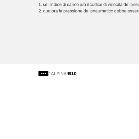
1. se l’indice di carico e/o il codice di velocità dei 
2. qualora la pressione del pneumatico debba essere
/
ALPINA
B10
Scegli il pneumatico adatto
Le nostre 
Trova il pneumatico adatto
BFGoodrich Al
Pneumatici fuoristrada/4x4
BFGoodrich Tra
Pneumatici per auto e veicoli commerciali
BFGoodrich M