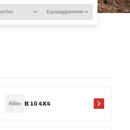
erchio
Equipaggiamento
B 10 4X4