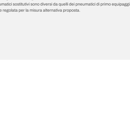
pneumatici sostitutivi sono diversi da quelli dei pneumatici di primo equipag
 regolata per la misura alternativa proposta.
ultime innovazioni
Noi siamo BFGoodrich
Il tuo equipaggiamento
l Terrain T/A KO3
La nostra storia
il-terrain T/A
Fuoristrada
ud-Terrain T/A KM3
Partnership