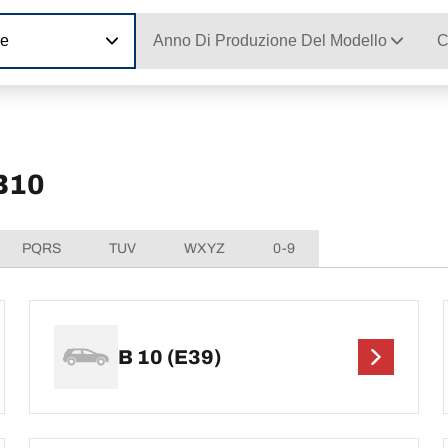
ne
Anno Di Produzione Del Modello
C
 B10
PQRS
TUV
WXYZ
0-9
B 10 (E39)