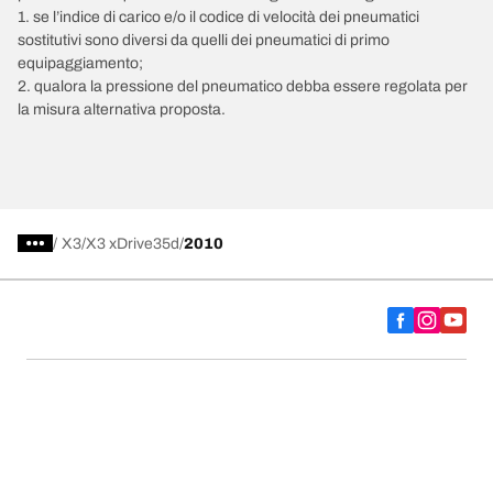
1. se l’indice di carico e/o il codice di velocità dei pneumatici
sostitutivi sono diversi da quelli dei pneumatici di primo
equipaggiamento;
2. qualora la pressione del pneumatico debba essere regolata per
la misura alternativa proposta.
/
X3
X3 xDrive35d
2010
Scegli il pneumatico adatto
Le nostre ultime innovazioni