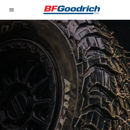
Go to page content
Go to page navigation