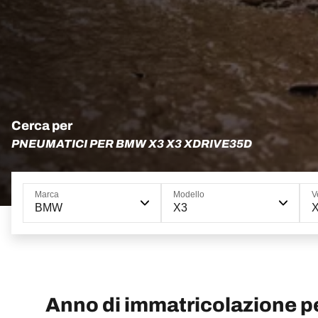
Cerca per
PNEUMATICI PER BMW X3 X3 XDRIVE35D
Marca
Modello
V
BMW
X3
X
Anno di immatricolazione 