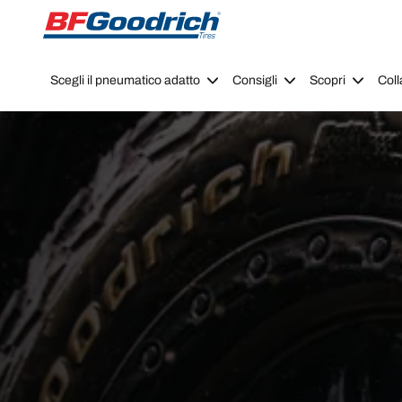
Go to page content
Go to page navigation
Scegli il pneumatico adatto
Consigli
Scopri
Coll