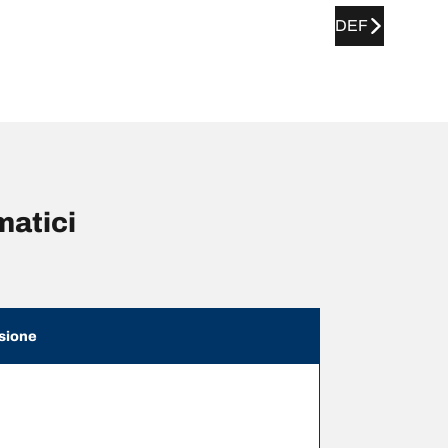
DEF
matici
sione