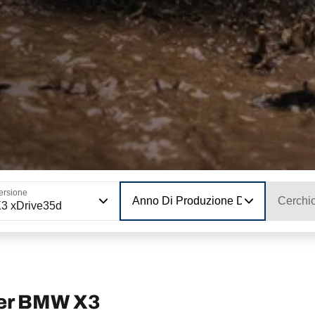
ersione
Anno Di Produzione Del Modello
Cerchi
3 xDrive35d
per BMW X3