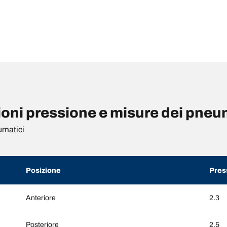
i pressione e misure dei pneu
umatici
Posizione
Pres
Anteriore
2.3
Posteriore
2.5