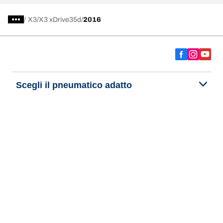
/
X3
X3 xDrive35d
2016
Scegli il pneumatico adatto
Le nostre ultime innovazioni
Noi siamo BFGoodrich
Aiuto e assistenza
Informativa Privacy del Sito
Informativa sull’uso dei cookie