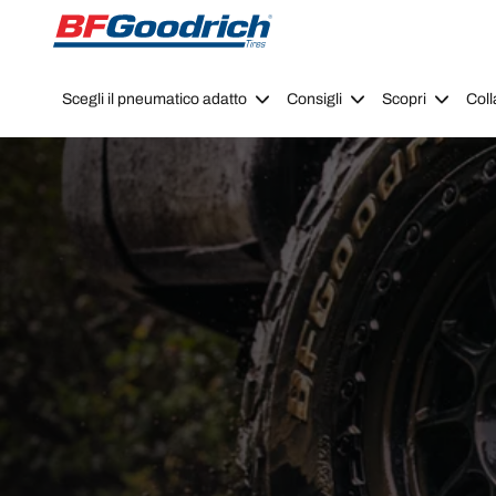
Go to page content
Go to page navigation
Scegli il pneumatico adatto
Consigli
Scopri
Coll