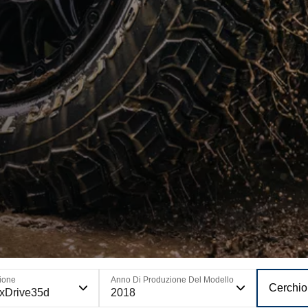
ione
Anno Di Produzione Del Modello
Cerchio
xDrive35d
2018