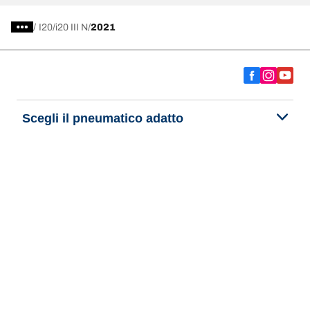
/
I20
i20 III N
2021
Scegli il pneumatico adatto
Le nostre ultime innovazioni
Noi siamo BFGoodrich
Aiuto e assistenza
Informativa Privacy del Sito
Informativa sull’uso dei cookie