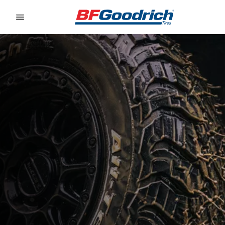
Go to page content
Go to page navigation