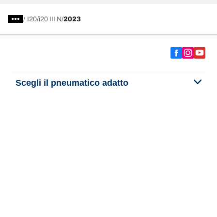
/
I20
i20 III N
2023
Scegli il pneumatico adatto
Le nostre ultime innovazioni
Noi siamo BFGoodrich
Aiuto e assistenza
Informativa Privacy del Sito
Informativa sull’uso dei cookie