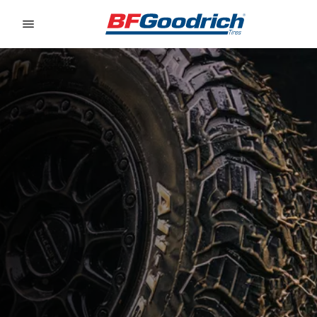
Go to page content
Go to page navigation