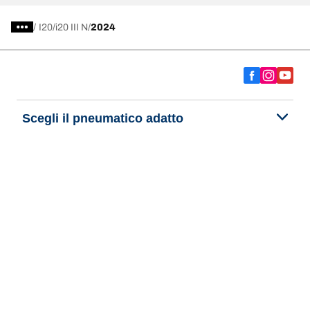
/
I20
i20 III N
2024
Scegli il pneumatico adatto
Le nostre ultime innovazioni
Noi siamo BFGoodrich
Aiuto e assistenza
Informativa Privacy del Sito
Informativa sull’uso dei cookie