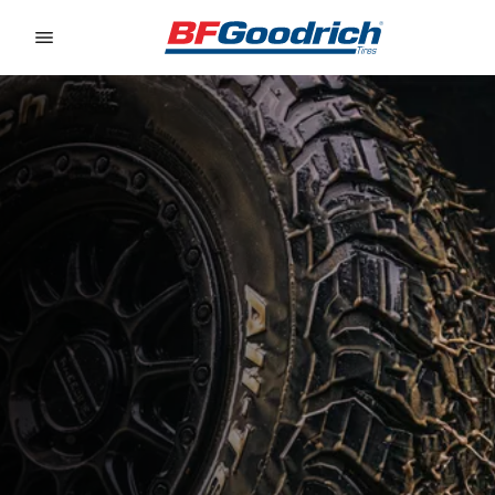
Go to page content
Go to page navigation