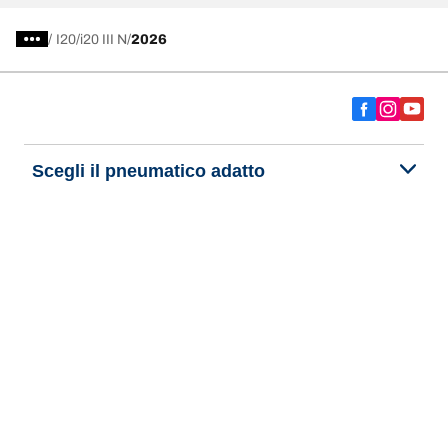
/
I20
i20 III N
2026
Scegli il pneumatico adatto
Le nostre ultime innovazioni
Noi siamo BFGoodrich
Aiuto e assistenza
Informativa Privacy del Sito
Informativa sull’uso dei cookie