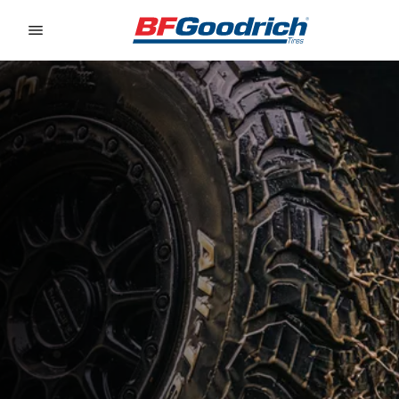
Go to page content
Go to page navigation