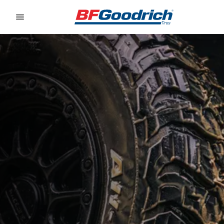
Go to page content
Go to page navigation