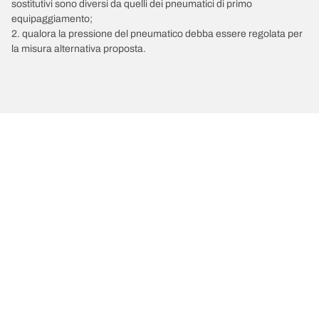
sostitutivi sono diversi da quelli dei pneumatici di primo
equipaggiamento;
2. qualora la pressione del pneumatico debba essere regolata per
la misura alternativa proposta.
/
MERCEDES-BENZ
320
Scegli il pneumatico adatto
Le nostre ultime innovazioni
Noi siamo BFGoodrich