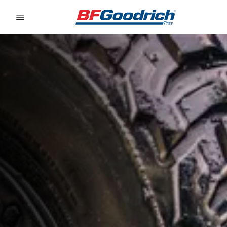
Go to page content
Go to page navigation