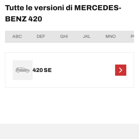
Tutte le versioni di MERCEDES-
BENZ 420
ABC
DEF
GHI
JKL
MNO
PQ
420 SE