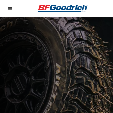
Go to page content
Go to page navigation