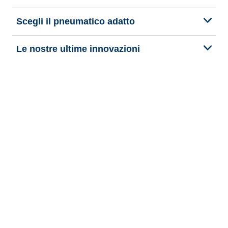
Scegli il pneumatico adatto
Le nostre ultime innovazioni
Noi siamo BFGoodrich
Aiuto e assistenza
Informativa Privacy del Sito
Informativa sull’uso dei cookie
Note Legali
Privacy verso terzi
Altre note legali
Termini di pubblicazione e trattamento delle recensioni online
Dichiarazione di accessibilità