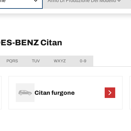
one
Anno Di Produzione Del Modello
EDES-BENZ Citan
PQRS
TUV
WXYZ
0-9
Citan furgone