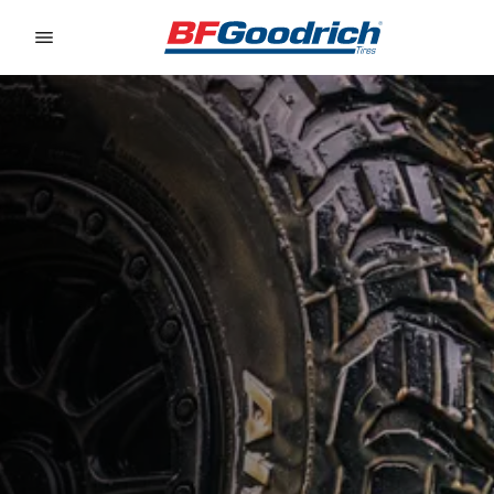
Go to page content
Go to page navigation