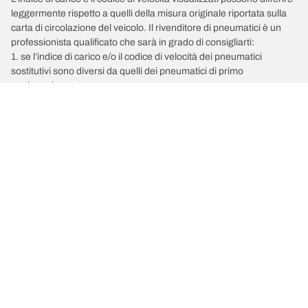
leggermente rispetto a quelli della misura originale riportata sulla
carta di circolazione del veicolo. Il rivenditore di pneumatici è un
professionista qualificato che sarà in grado di consigliarti:
1. se l’indice di carico e/o il codice di velocità dei pneumatici
sostitutivi sono diversi da quelli dei pneumatici di primo
equipaggiamento;
2. qualora la pressione del pneumatico debba essere regolata per
la misura alternativa proposta.
/
MERCEDES-BENZ
Classe GL
Scegli il pneumatico adatto