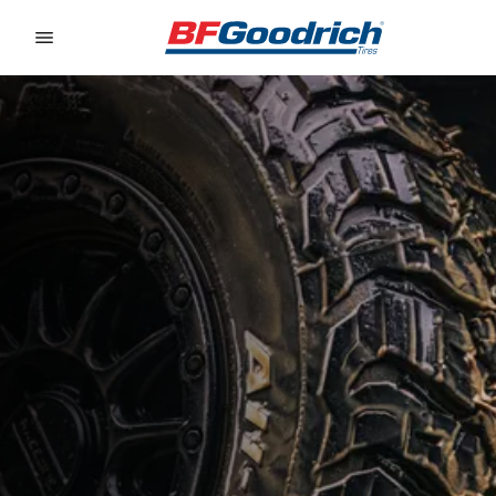
Go to page content
Go to page navigation