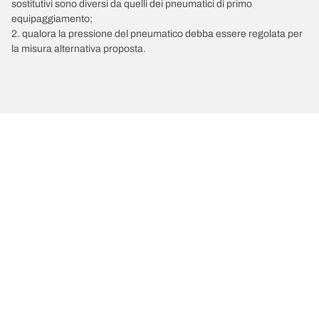
sostitutivi sono diversi da quelli dei pneumatici di primo
equipaggiamento;
2. qualora la pressione del pneumatico debba essere regolata per
la misura alternativa proposta.
/
MERCEDES-BENZ
Classe X
Scegli il pneumatico adatto
Le nostre ultime innovazioni
Noi siamo BFGoodrich