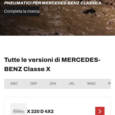
PNEUMATICI PER MERCEDES-BENZ CLASSE X
Completa la ricerca
Tutte le versioni di MERCEDES-
BENZ Classe X
ABC
DEF
GHI
JKL
MNO
PQ
X 220 D 4X2