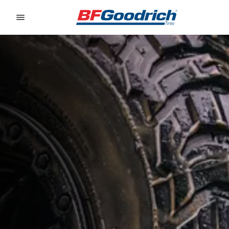
Go to page content
Go to page navigation