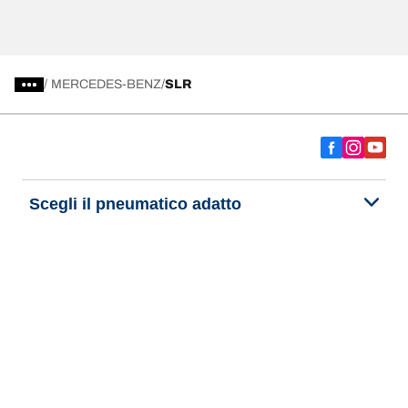
/
MERCEDES-BENZ
SLR
Scegli il pneumatico adatto
Le nostre ultime innovazioni
Noi siamo BFGoodrich
Aiuto e assistenza