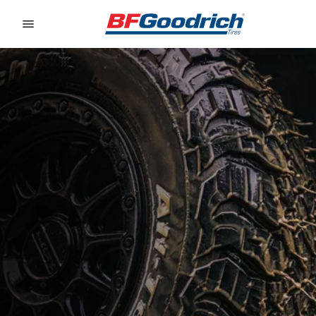
Go to page content
Go to page navigation