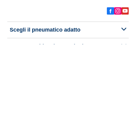
Scegli il pneumatico adatto
Le nostre ultime innovazioni
Noi siamo BFGoodrich
Aiuto e assistenza
Informativa Privacy del Sito
Informativa sull’uso dei cookie
Note Legali
Privacy verso terzi
Altre note legali