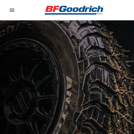
Go to page content
Go to page navigation