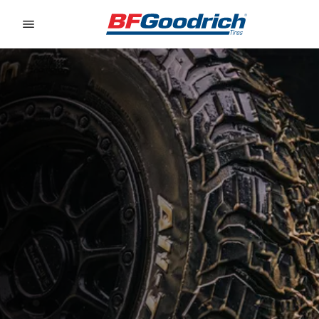
Go to page content
Go to page navigation