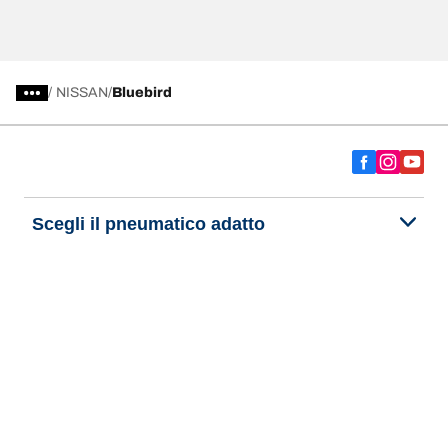
/
NISSAN
Bluebird
Scegli il pneumatico adatto
Le nostre ultime innovazioni
Noi siamo BFGoodrich
Aiuto e assistenza