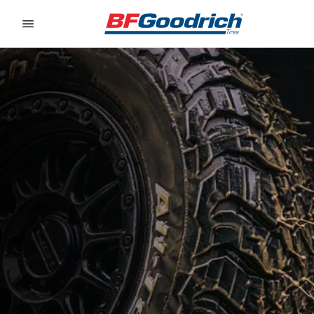
Go to page content
Go to page navigation