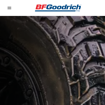
Go to page content
Go to page navigation