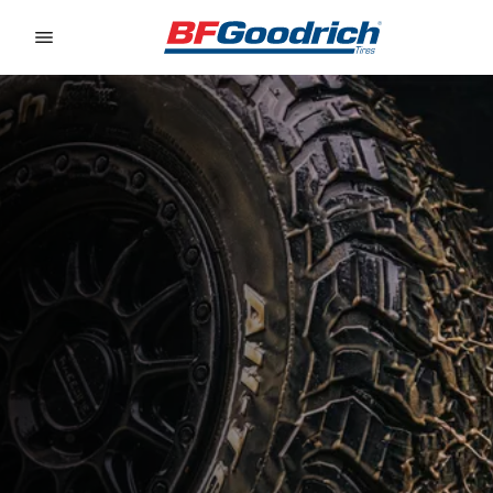
Go to page content
Go to page navigation