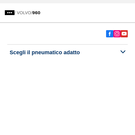
/
VOLVO
960
Scegli il pneumatico adatto
Le nostre ultime innovazioni
Noi siamo BFGoodrich
Aiuto e assistenza
Informativa Privacy del Sito