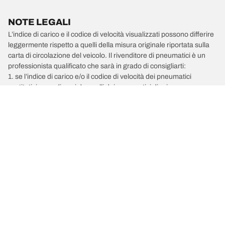
NOTE LEGALI
L’indice di carico e il codice di velocità visualizzati possono differire
leggermente rispetto a quelli della misura originale riportata sulla
carta di circolazione del veicolo. Il rivenditore di pneumatici è un
professionista qualificato che sarà in grado di consigliarti:
1. se l’indice di carico e/o il codice di velocità dei pneumatici
sostitutivi sono diversi da quelli dei pneumatici di primo
equipaggiamento;
2. qualora la pressione del pneumatico debba essere regolata per
la misura alternativa proposta.
/
Car brands
VOLVO