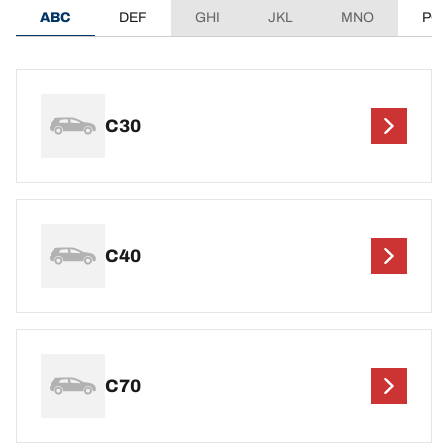
ABC
DEF
GHI
JKL
MNO
PQ
C30
C40
C70