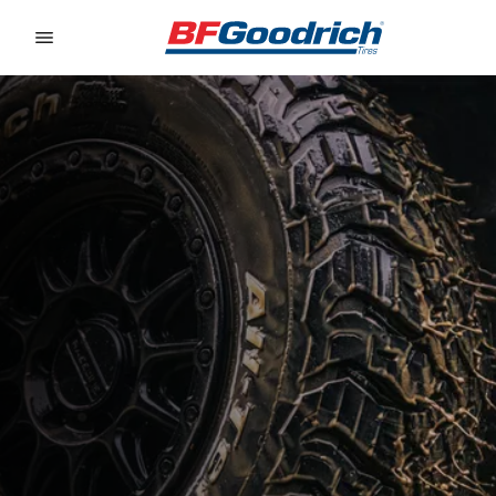
Go to page content
Go to page navigation