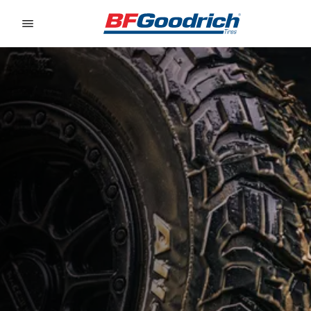
Go to page content
Go to page navigation