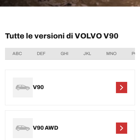
Tutte le versioni di VOLVO V90
ABC
DEF
GHI
JKL
MNO
PQ
V90
V90 AWD