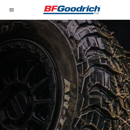
Go to page content
Go to page navigation