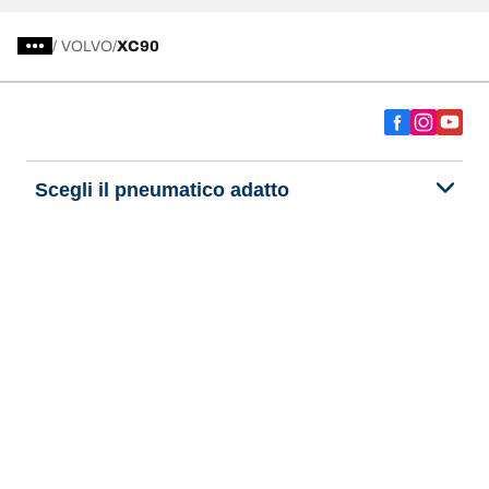
/
VOLVO
XC90
Scegli il pneumatico adatto
Le nostre ultime innovazioni
Noi siamo BFGoodrich
Aiuto e assistenza
Informativa Privacy del Sito