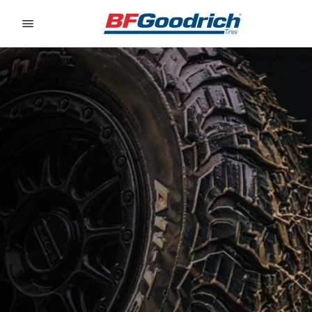
Go to page content
Go to page navigation