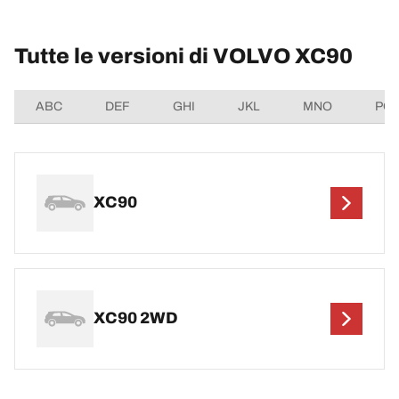
Tutte le versioni di VOLVO XC90
ABC
DEF
GHI
JKL
MNO
PQ
XC90
XC90 2WD