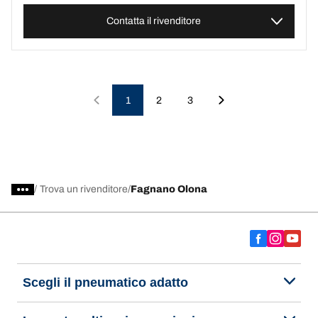
Contatta il rivenditore
1
2
3
/
Trova un rivenditore
Fagnano Olona
Scegli il pneumatico adatto